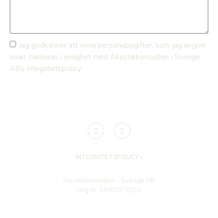
Jag godkänner att mina personuppgifter, som jag angivit
ovan, hanteras i enlighet med Akustikkonsulten i Sverige
ABs integritetspolicy
SKICKA
INTEGRITETSPOLICY »
Akustikkonsulten i Sverige AB
Org.nr:
559037-9201