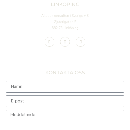
LINKÖPING
Akustikkonsulten i Sverige AB
Gjuterigatan 5
582 73 Linköping
KONTAKTA OSS