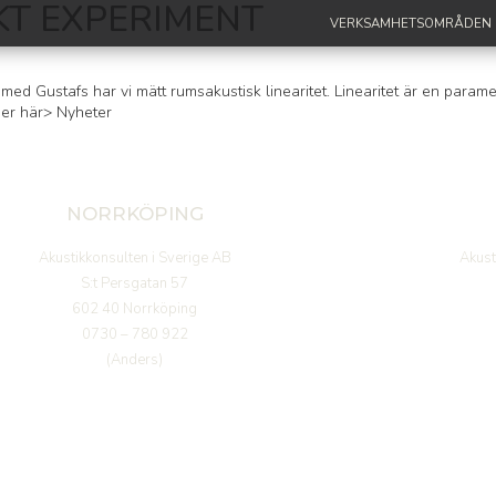
KT EXPERIMENT
VERKSAMHETSOMRÅDEN
ustafs har vi mätt rumsakustisk linearitet. Linearitet är en paramet
mer här> Nyheter
NORRKÖPING
Akustikkonsulten i Sverige AB
Akust
S:t Persgatan 57
602 40 Norrköping
0730 – 780 922
(Anders)