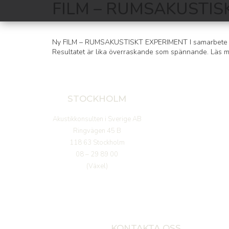
FILM – RUMSAKUSTIS
Ny FILM – RUMSAKUSTISKT EXPERIMENT I samarbete med G
Resultatet är lika överraskande som spännande. Läs 
STOCKHOLM
Akustikkonsulten i Sverige AB
Ringvägen 45 B
118 63 Stockholm
08 – 29 89 00
(Växel)
KONTAKTA OSS