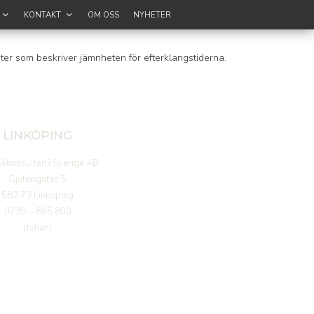
KONTAKT
OM OSS
NYHETER
er som beskriver jämnheten för efterklangstiderna.
LINKÖPING
ikkonsulten i Sverige AB
Gjuterigatan 5
582 73 Linköping
0730 – 865 800
(Johan)