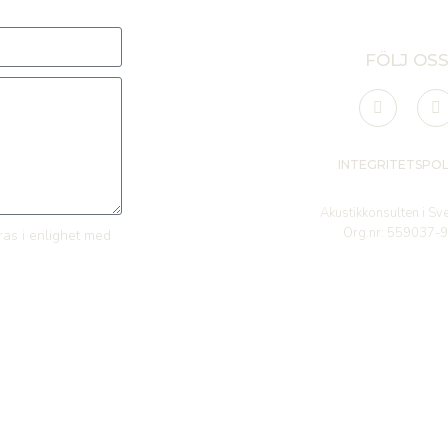
FÖLJ OS
INTEGRITETSPOLI
Akustikkonsulten i Sv
Org.nr:
559037-
ras i enlighet med
Copyright © 2