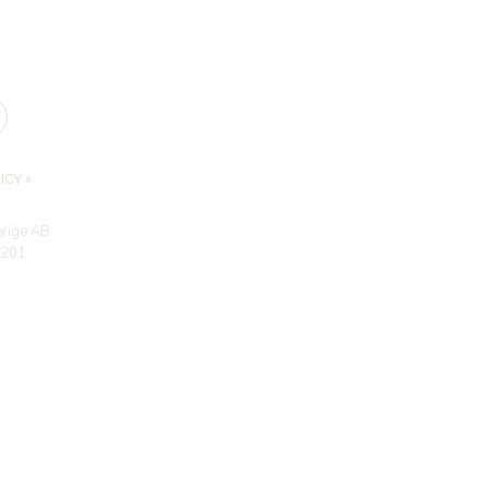
S
CY »
erige AB
9201
023 Akustikkonsulten.se. All rights reserved.