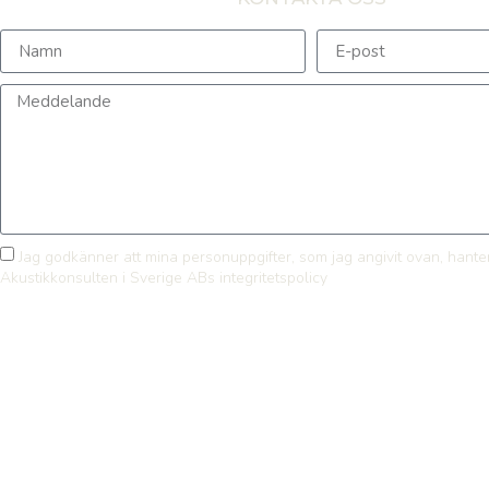
Jag godkänner att mina personuppgifter, som jag angivit ovan, hante
Akustikkonsulten i Sverige ABs integritetspolicy
SKICKA